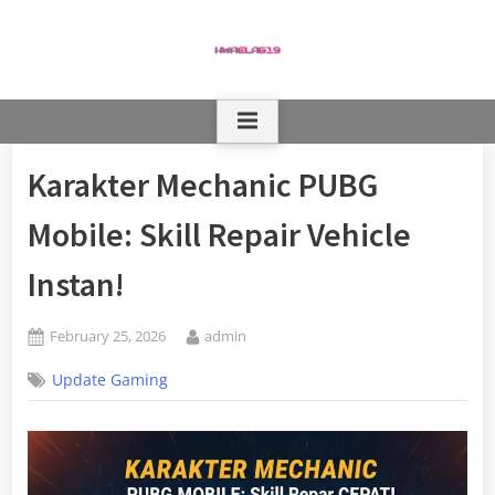
Skip
to
content
Karakter Mechanic PUBG
Mobile: Skill Repair Vehicle
Instan!
Posted
By
February 25, 2026
admin
on
Update Gaming