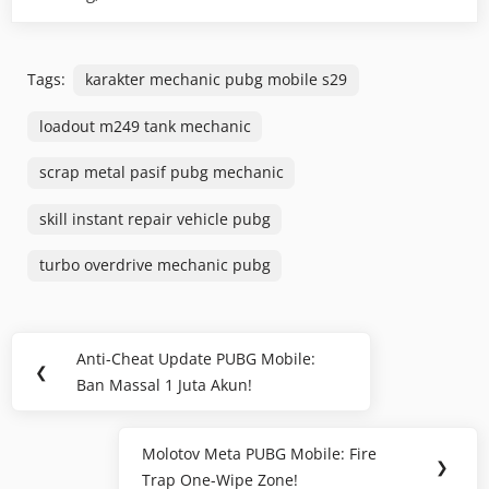
Tags:
karakter mechanic pubg mobile s29
loadout m249 tank mechanic
scrap metal pasif pubg mechanic
skill instant repair vehicle pubg
turbo overdrive mechanic pubg
Post
Anti-Cheat Update PUBG Mobile:
Previous
❮
navigation
Ban Massal 1 Juta Akun!
Post:
Molotov Meta PUBG Mobile: Fire
Next
❯
Trap One-Wipe Zone!