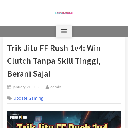
Skip
to
content
Trik Jitu FF Rush 1v4: Win
Clutch Tanpa Skill Tinggi,
Berani Saja!
Posted
By
January 21, 2026
admin
on
Update Gaming