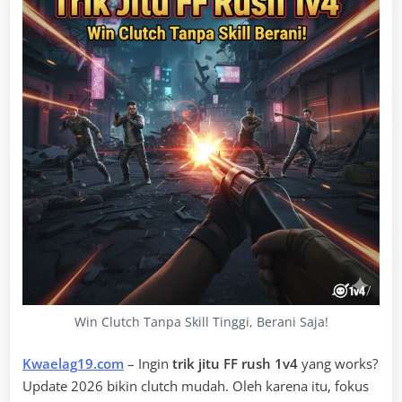
Win Clutch Tanpa Skill Tinggi, Berani Saja!
Kwaelag19.com
– Ingin
trik jitu FF rush 1v4
yang works?
Update 2026 bikin clutch mudah. Oleh karena itu, fokus