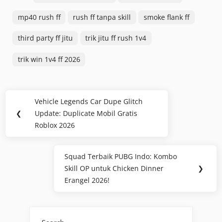
mp40 rush ff
rush ff tanpa skill
smoke flank ff
third party ff jitu
trik jitu ff rush 1v4
trik win 1v4 ff 2026
Post
Vehicle Legends Car Dupe Glitch
Previous
navigation
❮
Update: Duplicate Mobil Gratis
Post:
Roblox 2026
Squad Terbaik PUBG Indo: Kombo
Next
Skill OP untuk Chicken Dinner
❯
Post:
Erangel 2026!