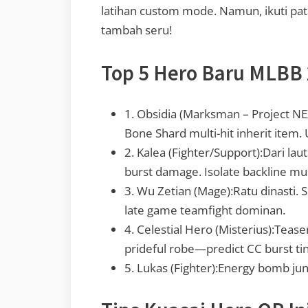
latihan custom mode. Namun, ikuti pat
tambah seru!
Top 5 Hero Baru MLBB 
1. Obsidia (Marksman – Project NEX
Bone Shard multi-hit inherit item. 
2. Kalea (Fighter/Support):Dari lau
burst damage. Isolate backline 
3. Wu Zetian (Mage):Ratu dinasti. Se
late game teamfight dominan.
4. Celestial Hero (Misterius):Teaser
prideful robe—predict CC burst tin
5. Lukas (Fighter):Energy bomb ju