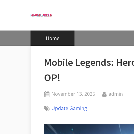
Skip
to
content
Home
Mobile Legends: Her
OP!
Posted
By
November 13, 2025
admin
on
Update Gaming