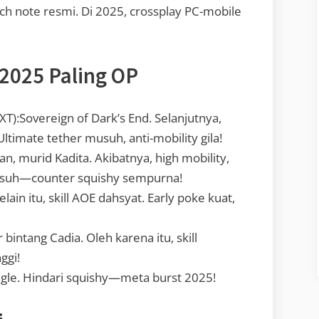
ch note resmi. Di 2025, crossplay PC-mobile
2025 Paling OP
T):Sovereign of Dark’s End. Selanjutnya,
Ultimate tether musuh, anti-mobility gila!
tan, murid Kadita. Akibatnya, high mobility,
musuh—counter squishy sempurna!
lain itu, skill AOE dahsyat. Early poke kuat,
 bintang Cadia. Oleh karena itu, skill
ggi!
ngle. Hindari squishy—meta burst 2025!