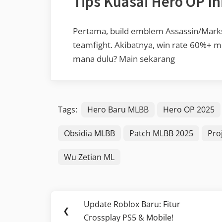
Tips Kuasai Hero OP In
Pertama, build emblem Assassin/Mark
teamfight. Akibatnya, win rate 60%+ mud
mana dulu? Main sekarang
Tags:
Hero Baru MLBB
Hero OP 2025
Obsidia MLBB
Patch MLBB 2025
Pro
Wu Zetian ML
Post
Update Roblox Baru: Fitur
Previous
❮
navigation
Crossplay PS5 & Mobile!