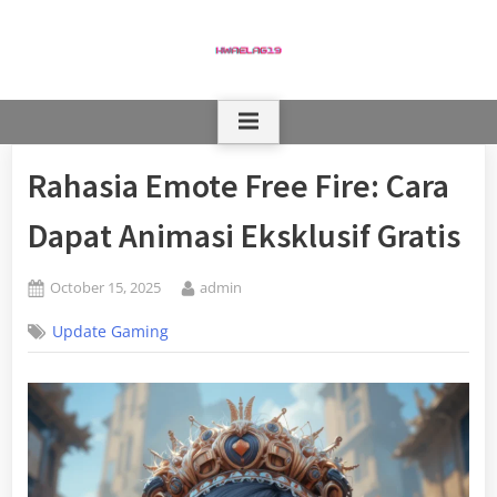
Skip
to
content
Rahasia Emote Free Fire: Cara
Dapat Animasi Eksklusif Gratis
Posted
By
October 15, 2025
admin
on
Update Gaming