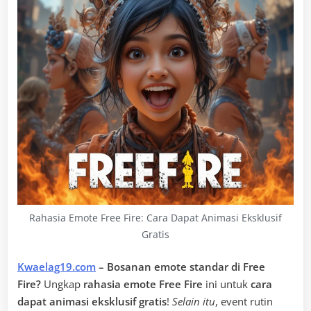
Rahasia Emote Free Fire: Cara Dapat Animasi Eksklusif
Gratis
Kwaelag19.com
– Bosanan emote standar di Free
Fire?
Ungkap
rahasia emote Free Fire
ini untuk
cara
dapat animasi eksklusif gratis
!
Selain itu
, event rutin