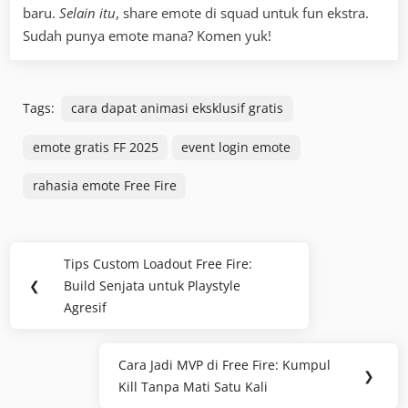
baru.
Selain itu
, share emote di squad untuk fun ekstra.
Sudah punya emote mana? Komen yuk!
Tags:
cara dapat animasi eksklusif gratis
emote gratis FF 2025
event login emote
rahasia emote Free Fire
Post
Tips Custom Loadout Free Fire:
Previous
navigation
❮
Build Senjata untuk Playstyle
Post:
Agresif
Cara Jadi MVP di Free Fire: Kumpul
Next
❯
Kill Tanpa Mati Satu Kali
Post: