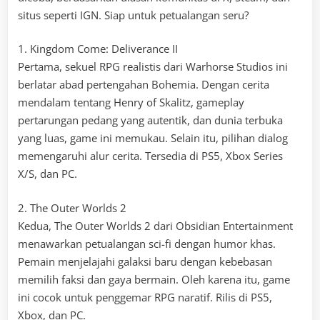
situs seperti IGN. Siap untuk petualangan seru?
1. Kingdom Come: Deliverance II
Pertama, sekuel RPG realistis dari Warhorse Studios ini
berlatar abad pertengahan Bohemia. Dengan cerita
mendalam tentang Henry of Skalitz, gameplay
pertarungan pedang yang autentik, dan dunia terbuka
yang luas, game ini memukau. Selain itu, pilihan dialog
memengaruhi alur cerita. Tersedia di PS5, Xbox Series
X/S, dan PC.
2. The Outer Worlds 2
Kedua, The Outer Worlds 2 dari Obsidian Entertainment
menawarkan petualangan sci-fi dengan humor khas.
Pemain menjelajahi galaksi baru dengan kebebasan
memilih faksi dan gaya bermain. Oleh karena itu, game
ini cocok untuk penggemar RPG naratif. Rilis di PS5,
Xbox, dan PC.