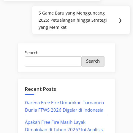
5 Game Baru yang Mengguncang
Next
2025: Petualangan hingga Strategi
❯
Post:
yang Memikat
Search
Search
Recent Posts
Garena Free Fire Umumkan Turnamen
Dunia FFWS 2026 Digelar di Indonesia
Apakah Free Fire Masih Layak
Dimainkan di Tahun 2026? Ini Analisis