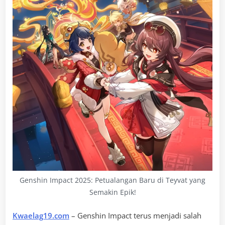
Genshin Impact 2025: Petualangan Baru di Teyvat yang
Semakin Epik!
Kwaelag19.com
– Genshin Impact terus menjadi salah