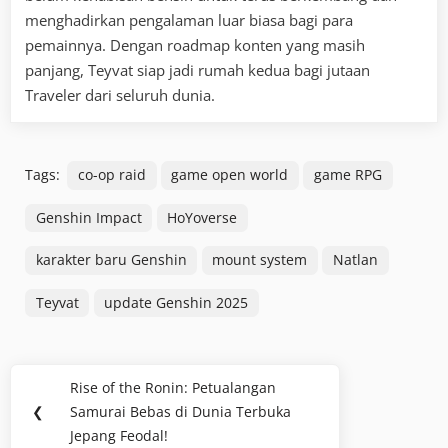
menghadirkan pengalaman luar biasa bagi para
pemainnya. Dengan roadmap konten yang masih
panjang, Teyvat siap jadi rumah kedua bagi jutaan
Traveler dari seluruh dunia.
Tags:
co-op raid
game open world
game RPG
Genshin Impact
HoYoverse
karakter baru Genshin
mount system
Natlan
Teyvat
update Genshin 2025
Post
Rise of the Ronin: Petualangan
Previous
navigation
❮
Samurai Bebas di Dunia Terbuka
Post:
Jepang Feodal!