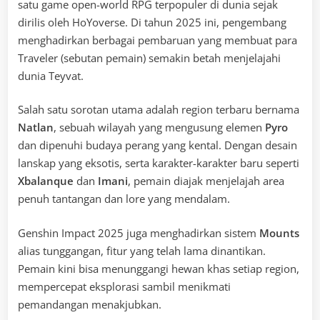
satu game open-world RPG terpopuler di dunia sejak
dirilis oleh HoYoverse. Di tahun 2025 ini, pengembang
menghadirkan berbagai pembaruan yang membuat para
Traveler (sebutan pemain) semakin betah menjelajahi
dunia Teyvat.
Salah satu sorotan utama adalah region terbaru bernama
Natlan
, sebuah wilayah yang mengusung elemen
Pyro
dan dipenuhi budaya perang yang kental. Dengan desain
lanskap yang eksotis, serta karakter-karakter baru seperti
Xbalanque
dan
Imani
, pemain diajak menjelajah area
penuh tantangan dan lore yang mendalam.
Genshin Impact 2025 juga menghadirkan sistem
Mounts
alias tunggangan, fitur yang telah lama dinantikan.
Pemain kini bisa menunggangi hewan khas setiap region,
mempercepat eksplorasi sambil menikmati
pemandangan menakjubkan.