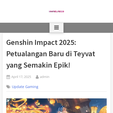
Skip
to
content
Genshin Impact 2025:
Petualangan Baru di Teyvat
yang Semakin Epik!
Posted
By
April 17, 2025
admin
on
Update Gaming