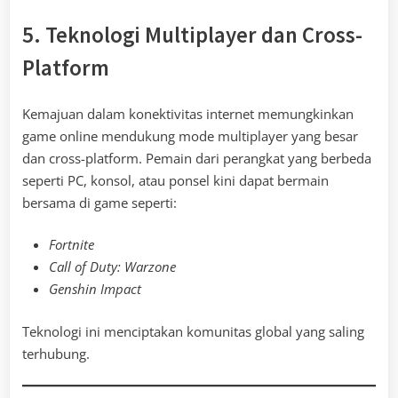
5. Teknologi Multiplayer dan Cross-
Platform
Kemajuan dalam konektivitas internet memungkinkan
game online mendukung mode multiplayer yang besar
dan cross-platform. Pemain dari perangkat yang berbeda
seperti PC, konsol, atau ponsel kini dapat bermain
bersama di game seperti:
Fortnite
Call of Duty: Warzone
Genshin Impact
Teknologi ini menciptakan komunitas global yang saling
terhubung.