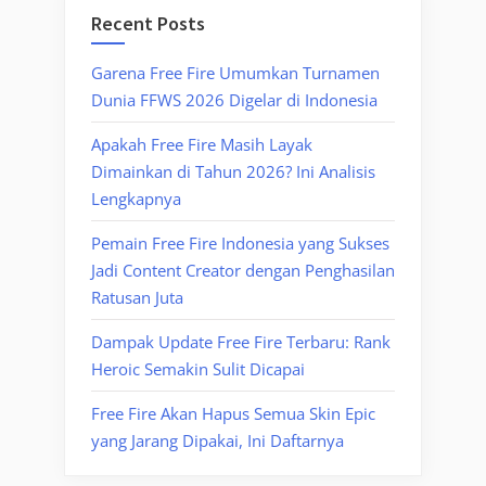
Recent Posts
Garena Free Fire Umumkan Turnamen
Dunia FFWS 2026 Digelar di Indonesia
Apakah Free Fire Masih Layak
Dimainkan di Tahun 2026? Ini Analisis
Lengkapnya
Pemain Free Fire Indonesia yang Sukses
Jadi Content Creator dengan Penghasilan
Ratusan Juta
Dampak Update Free Fire Terbaru: Rank
Heroic Semakin Sulit Dicapai
Free Fire Akan Hapus Semua Skin Epic
yang Jarang Dipakai, Ini Daftarnya