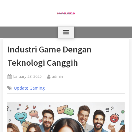
Skip
to
content
Industri Game Dengan
Teknologi Canggih
Posted
By
January 28, 2025
admin
on
Update Gaming