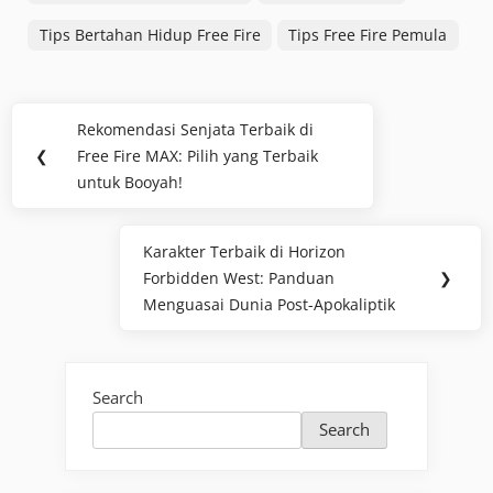
Tips Bertahan Hidup Free Fire
Tips Free Fire Pemula
Post
Rekomendasi Senjata Terbaik di
Previous
navigation
❮
Free Fire MAX: Pilih yang Terbaik
Post:
untuk Booyah!
Karakter Terbaik di Horizon
Next
Forbidden West: Panduan
❯
Post:
Menguasai Dunia Post-Apokaliptik
Search
Search