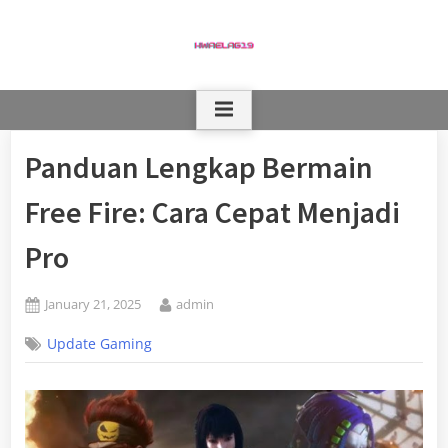
Skip
to
content
Panduan Lengkap Bermain
Free Fire: Cara Cepat Menjadi
Pro
Posted
By
January 21, 2025
admin
on
Update Gaming