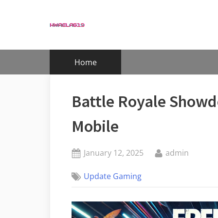
Skip
to
content
Home
Battle Royale Showd
Mobile
Posted
By
January 12, 2025
admin
on
Update Gaming