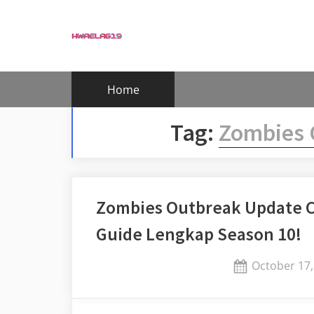
Skip
to
content
Home
Tag:
Zombies 
Zombies Outbreak Update C
Guide Lengkap Season 10!
Posted
October 17,
on