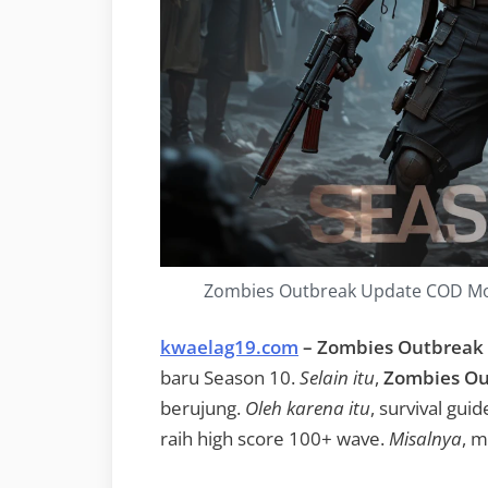
Zombies Outbreak Update COD Mobi
kwaelag19.com
– Zombies Outbreak 
baru Season 10.
Selain itu
,
Zombies Ou
berujung.
Oleh karena itu
, survival gui
raih high score 100+ wave.
Misalnya
, m