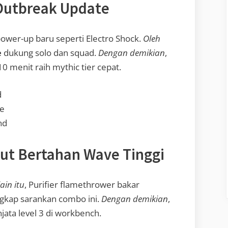
 Outbreak Update
power-up baru seperti Electro Shock.
Oleh
e
dukung solo dan squad.
Dengan demikian
,
 10 menit raih mythic tier cepat.
d
de
nd
out Bertahan Wave Tinggi
ain itu
, Purifier flamethrower bakar
engkap sarankan combo ini.
Dengan demikian
,
jata level 3 di workbench.