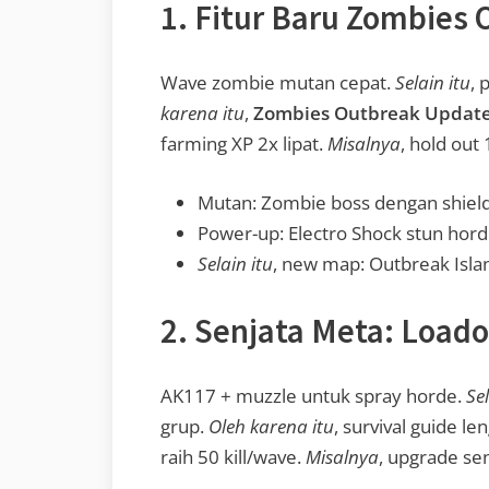
1. Fitur Baru Zombies
Wave zombie mutan cepat.
Selain itu
, 
karena itu
,
Zombies Outbreak Updat
farming XP 2x lipat.
Misalnya
, hold out
Mutan: Zombie boss dengan shiel
Power-up: Electro Shock stun hor
Selain itu
, new map: Outbreak Isla
2. Senjata Meta: Load
AK117 + muzzle untuk spray horde.
Sel
grup.
Oleh karena itu
, survival guide l
raih 50 kill/wave.
Misalnya
, upgrade sen