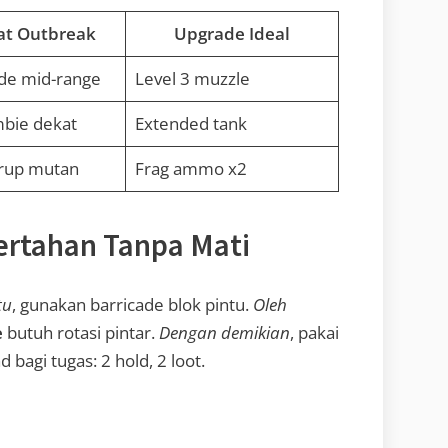
t Outbreak
Upgrade Ideal
de mid-range
Level 3 muzzle
bie dekat
Extended tank
rup mutan
Frag ammo x2
Bertahan Tanpa Mati
tu
, gunakan barricade blok pintu.
Oleh
e
butuh rotasi pintar.
Dengan demikian
, pakai
d bagi tugas: 2 hold, 2 loot.