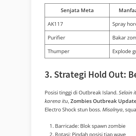
Senjata Meta
Manfaa
AK117
Spray hor
Purifier
Bakar zom
Thumper
Explode g
3. Strategi Hold Out: 
Posisi tinggi di Outbreak Island.
Selain i
karena itu
,
Zombies Outbreak Updat
Electro Shock stun boss.
Misalnya
, squa
Barricade: Blok spawn zombie
Rotasi: Pindah posisi tiap wave