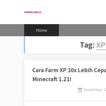
Skip
to
content
Home
Tag:
XP
Cara Farm XP 10x Lebih Cepa
Minecraft 1.21!
Posted
November 5
on