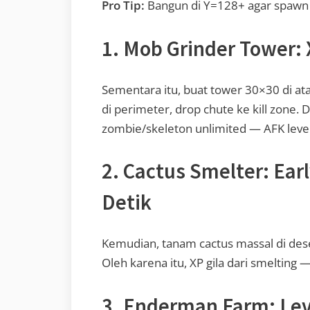
Pro Tip:
Bangun di Y=128+ agar spawn ma
1. Mob Grinder Tower:
Sementara itu, buat tower 30×30 di at
di perimeter, drop chute ke kill zone. 
zombie/skeleton unlimited — AFK level
2. Cactus Smelter: Ear
Detik
Kemudian, tanam cactus massal di dese
Oleh karena itu, XP gila dari smelting 
3. Enderman Farm: Lev