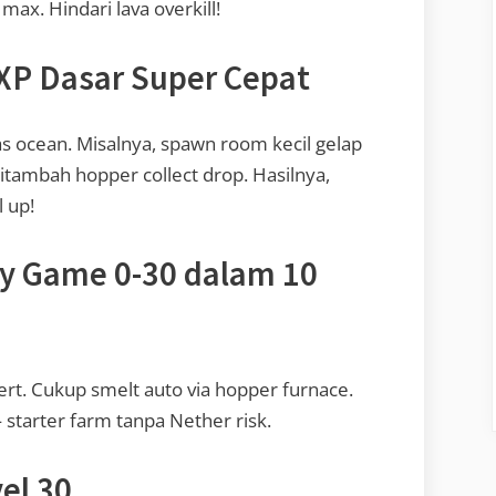
x. Hindari lava overkill!
 XP Dasar Super Cepat
as ocean. Misalnya, spawn room kecil gelap
Ditambah hopper collect drop. Hasilnya,
 up!
ly Game 0-30 dalam 10
rt. Cukup smelt auto via hopper furnace.
— starter farm tanpa Nether risk.
el 30