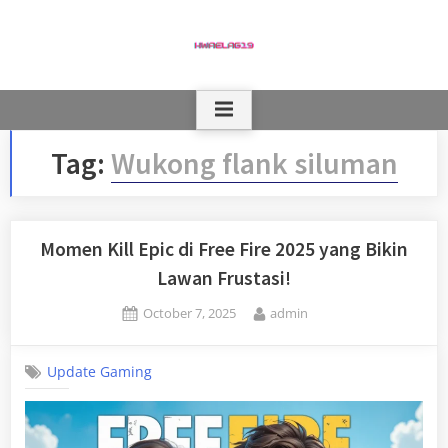
Skip
to
content
Tag:
Wukong flank siluman
Momen Kill Epic di Free Fire 2025 yang Bikin
Lawan Frustasi!
Posted
By
October 7, 2025
admin
on
Update Gaming