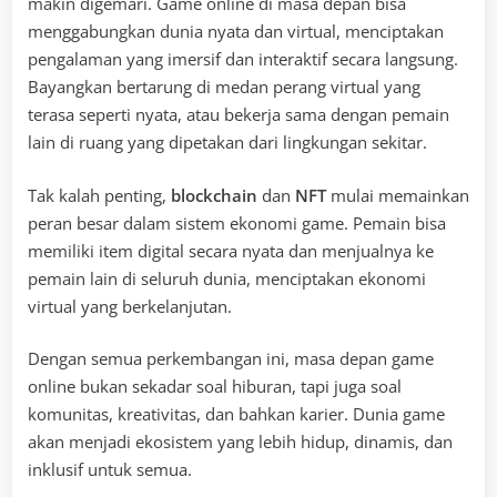
makin digemari. Game online di masa depan bisa
menggabungkan dunia nyata dan virtual, menciptakan
pengalaman yang imersif dan interaktif secara langsung.
Bayangkan bertarung di medan perang virtual yang
terasa seperti nyata, atau bekerja sama dengan pemain
lain di ruang yang dipetakan dari lingkungan sekitar.
Tak kalah penting,
blockchain
dan
NFT
mulai memainkan
peran besar dalam sistem ekonomi game. Pemain bisa
memiliki item digital secara nyata dan menjualnya ke
pemain lain di seluruh dunia, menciptakan ekonomi
virtual yang berkelanjutan.
Dengan semua perkembangan ini, masa depan game
online bukan sekadar soal hiburan, tapi juga soal
komunitas, kreativitas, dan bahkan karier. Dunia game
akan menjadi ekosistem yang lebih hidup, dinamis, dan
inklusif untuk semua.