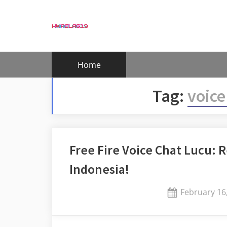
Skip
to
content
Home
Tag:
voice
Free Fire Voice Chat Lucu:
Indonesia!
Posted
February 16
on