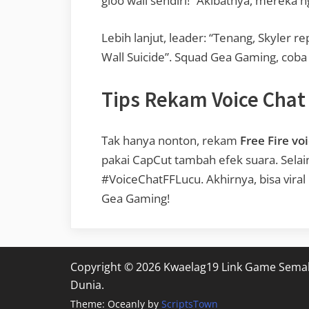
gloo wall sendiri!” Akibatnya, mereka nge
Lebih lanjut, leader: “Tenang, Skyler re
Wall Suicide”. Squad Gea Gaming, coba 
Tips Rekam Voice Chat
Tak hanya nonton, rekam
Free Fire vo
pakai CapCut tambah efek suara. Selai
#VoiceChatFFLucu. Akhirnya, bisa vira
Gea Gaming!
Copyright © 2026 Kwaelag19 Link Game Sema
Dunia.
Theme: Oceanly by
ScriptsTown