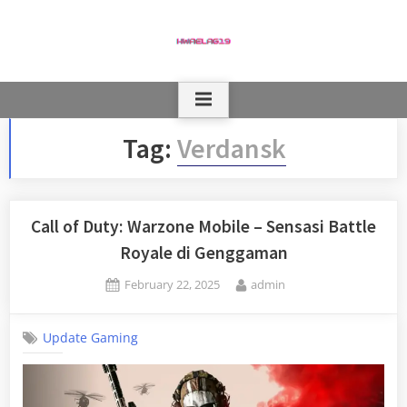
Skip
to
content
Tag:
Verdansk
Call of Duty: Warzone Mobile – Sensasi Battle
Royale di Genggaman
Posted
By
February 22, 2025
admin
on
Update Gaming