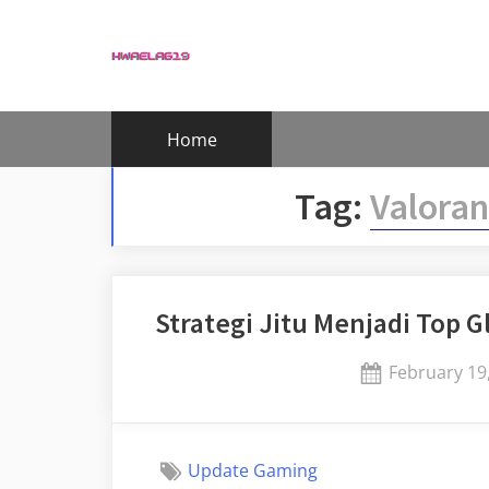
Skip
to
content
Home
Tag:
Valoran
Strategi Jitu Menjadi Top 
Posted
February 19
on
Update Gaming