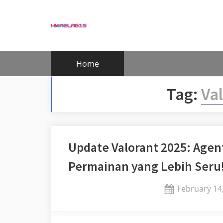
Skip
to
content
Home
Tag:
Va
Update Valorant 2025: Agen
Permainan yang Lebih Seru
Posted
February 14
on