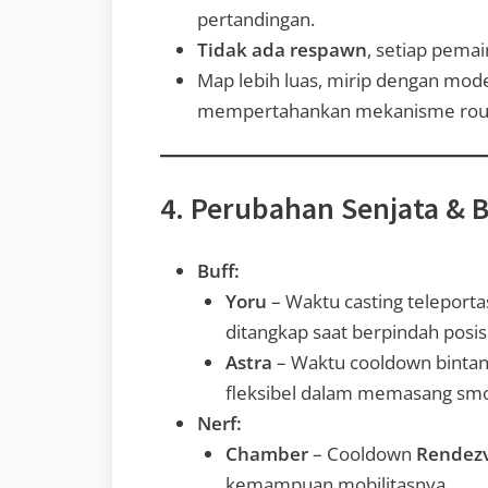
pertandingan.
Tidak ada respawn
, setiap pema
Map lebih luas, mirip dengan mode 
mempertahankan mekanisme round
4. Perubahan Senjata & B
Buff:
Yoru
– Waktu casting teleporta
ditangkap saat berpindah posisi
Astra
– Waktu cooldown bintan
fleksibel dalam memasang sm
Nerf:
Chamber
– Cooldown
Rendez
kemampuan mobilitasnya.