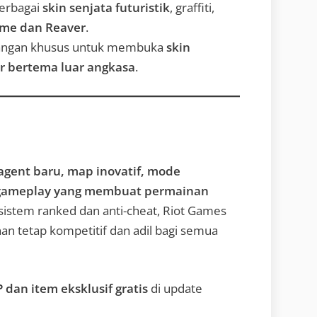
erbagai
skin senjata futuristik
, graffiti,
rime dan Reaver
.
angan khusus untuk membuka
skin
er bertema luar angkasa
.
agent baru, map inovatif, mode
n gameplay yang membuat permainan
sistem ranked dan anti-cheat, Riot Games
n tetap kompetitif dan adil bagi semua
 dan item eksklusif gratis
di update