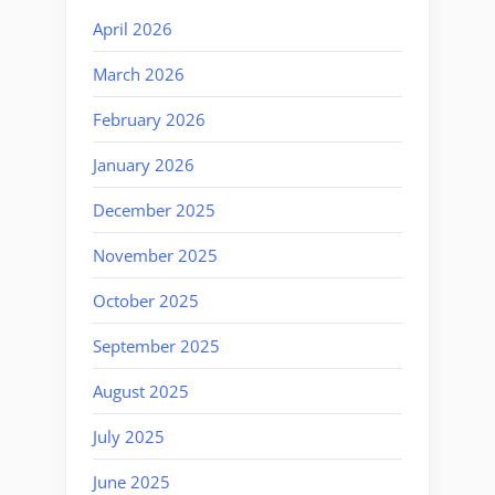
April 2026
March 2026
February 2026
January 2026
December 2025
November 2025
October 2025
September 2025
August 2025
July 2025
June 2025