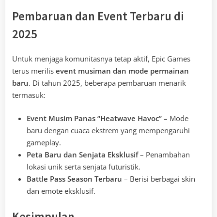
Pembaruan dan Event Terbaru di
2025
Untuk menjaga komunitasnya tetap aktif, Epic Games
terus merilis
event musiman dan mode permainan
baru
. Di tahun 2025, beberapa pembaruan menarik
termasuk:
Event Musim Panas “Heatwave Havoc”
– Mode
baru dengan cuaca ekstrem yang mempengaruhi
gameplay.
Peta Baru dan Senjata Eksklusif
– Penambahan
lokasi unik serta senjata futuristik.
Battle Pass Season Terbaru
– Berisi berbagai skin
dan emote eksklusif.
Kesimpulan