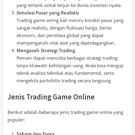
yang tertarik untuk terjun ke dunia investasi nyata.
Simulasi Pasar yang Realistis
Trading game sering kali meniru kondisi pasar yang
sangat realistis, dengan fluktuasi harga, berita
ekonomi, dan peristiwa global yang dapat
mempengaruhi nilai aset yang diperdagangkan.
Mengasah Strategi Trading
Pemain dapat mencoba berbagai strategi trading
tanpa khawatir kehilangan uang. Anda bisa menguji
teknik analisis teknikal atau fundamental, serta
mengelola portofolio trading secara langsung.
Jenis Trading Game Online
Berikut adalah beberapa jenis trading game online yang
populer:
Saham dan Forex