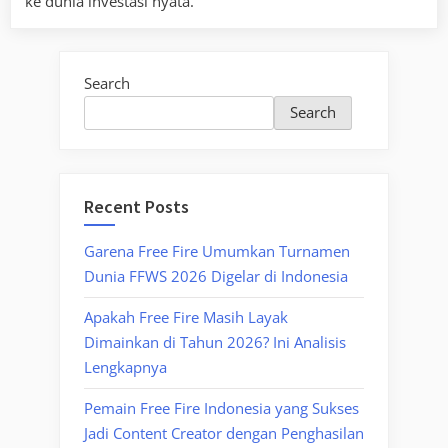
ke dunia investasi nyata.
Search
Search
Recent Posts
Garena Free Fire Umumkan Turnamen
Dunia FFWS 2026 Digelar di Indonesia
Apakah Free Fire Masih Layak
Dimainkan di Tahun 2026? Ini Analisis
Lengkapnya
Pemain Free Fire Indonesia yang Sukses
Jadi Content Creator dengan Penghasilan