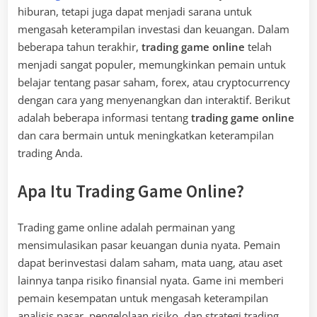
hiburan, tetapi juga dapat menjadi sarana untuk
mengasah keterampilan investasi dan keuangan. Dalam
beberapa tahun terakhir,
trading game online
telah
menjadi sangat populer, memungkinkan pemain untuk
belajar tentang pasar saham, forex, atau cryptocurrency
dengan cara yang menyenangkan dan interaktif. Berikut
adalah beberapa informasi tentang
trading game online
dan cara bermain untuk meningkatkan keterampilan
trading Anda.
Apa Itu Trading Game Online?
Trading game online adalah permainan yang
mensimulasikan pasar keuangan dunia nyata. Pemain
dapat berinvestasi dalam saham, mata uang, atau aset
lainnya tanpa risiko finansial nyata. Game ini memberi
pemain kesempatan untuk mengasah keterampilan
analisis pasar, pengelolaan risiko, dan strategi trading