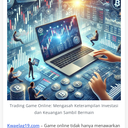
Trading Game Online: Mengasah Keterampilan Investasi
dan Keuangan Sambil Bermain
Kwaelag19.com
– Game online tidak hanya menawarkan