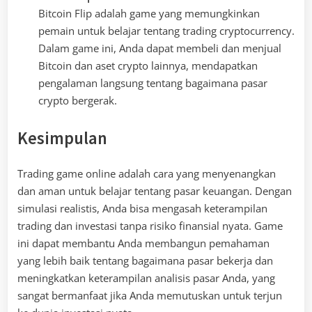
Bitcoin Flip adalah game yang memungkinkan
pemain untuk belajar tentang trading cryptocurrency.
Dalam game ini, Anda dapat membeli dan menjual
Bitcoin dan aset crypto lainnya, mendapatkan
pengalaman langsung tentang bagaimana pasar
crypto bergerak.
Kesimpulan
Trading game online adalah cara yang menyenangkan
dan aman untuk belajar tentang pasar keuangan. Dengan
simulasi realistis, Anda bisa mengasah keterampilan
trading dan investasi tanpa risiko finansial nyata. Game
ini dapat membantu Anda membangun pemahaman
yang lebih baik tentang bagaimana pasar bekerja dan
meningkatkan keterampilan analisis pasar Anda, yang
sangat bermanfaat jika Anda memutuskan untuk terjun