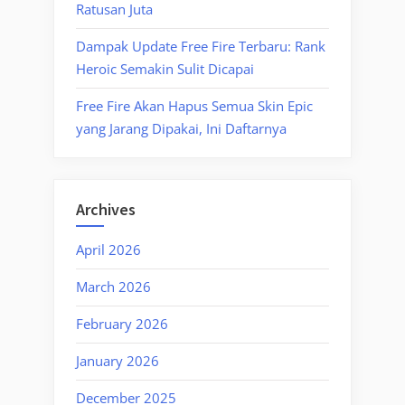
Ratusan Juta
Dampak Update Free Fire Terbaru: Rank
Heroic Semakin Sulit Dicapai
Free Fire Akan Hapus Semua Skin Epic
yang Jarang Dipakai, Ini Daftarnya
Archives
April 2026
March 2026
February 2026
January 2026
December 2025