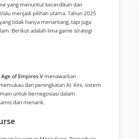
me yang menuntut kecerdikan dan
elalu menjadi pilihan utama. Tahun 2025
ang tidak hanya menantang, tapi juga
. Berikut adalah lima game strategi
,
Age of Empires V
menawarkan
emukau dan peningkatan AI. Kini, sistem
main untuk bernegosiasi dalam
namis dan menarik.
urse
pemain ke zaman Mesir Kuno. Perpaduan