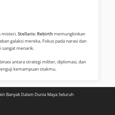
 misteri,
Stellaris: Rebirth
memungkinkan
an galaksi mereka. Fokus pada narasi dan
i sangat menarik.
si antara strategi militer, diplomasi, dan
menguji kemampuan otakmu.
kin Banyak Dalam Dunia Maya Seluruh