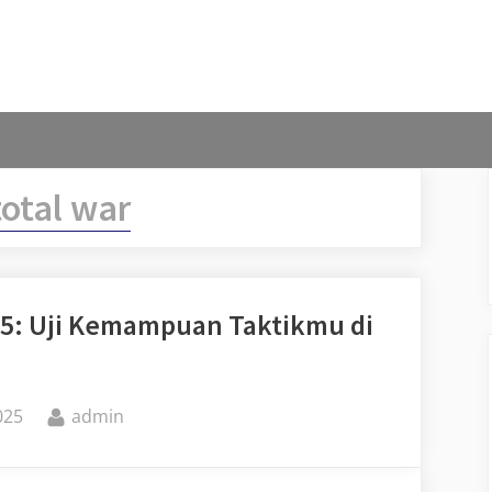
total war
25: Uji Kemampuan Taktikmu di
By
025
admin