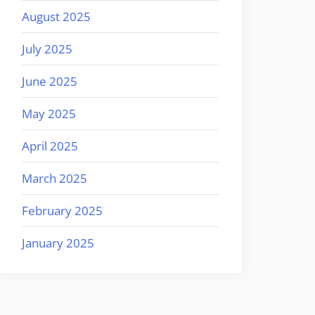
August 2025
July 2025
June 2025
May 2025
April 2025
March 2025
February 2025
January 2025