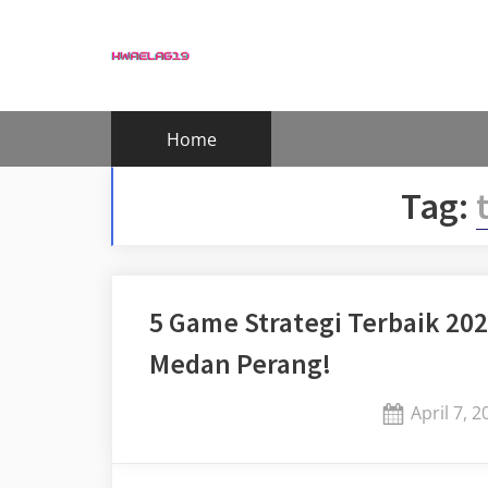
Skip
to
content
Home
Tag:
5 Game Strategi Terbaik 20
Medan Perang!
Posted
April 7, 2
on