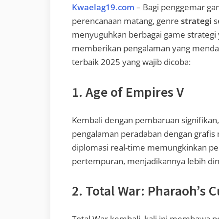
Kwaelag19.com
– Bagi penggemar ga
perencanaan matang, genre
strategi
s
menyuguhkan berbagai game strategi y
memberikan pengalaman yang mendalam
terbaik 2025 yang wajib dicoba:
1.
Age of Empires V
Kembali dengan pembaruan signifikan
pengalaman peradaban dengan grafis m
diplomasi real-time memungkinkan pe
pertempuran, menjadikannya lebih di
2.
Total War: Pharaoh’s C
Total War kembali, kali ini membawa 