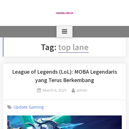
Skip
to
content
Tag:
top lane
League of Legends (LoL): MOBA Legendaris
yang Terus Berkembang
Posted
By
March 6, 2025
admin
on
Update Gaming