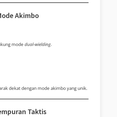
 Mode Akimbo
dukung mode
dual-wielding
.
jarak dekat dengan mode akimbo yang unik.
empuran Taktis