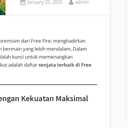
Posted
By
January 20, 2025
admin
on
 premium dari Free Fire, menghadirkan
an bermain yang lebih mendalam. Dalam
 adalah kunci untuk memenangkan
kut adalah daftar
senjata terbaik di Free
 dengan Kekuatan Maksimal