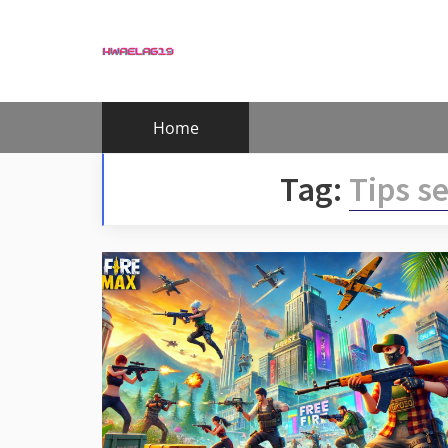
Skip
to
content
Home
Tag:
Tips se