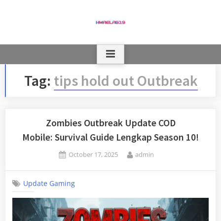
Skip
to
content
Tag:
tips hold out Outbreak
Zombies Outbreak Update COD
Mobile: Survival Guide Lengkap Season 10!
Posted
By
October 17, 2025
admin
on
Update Gaming