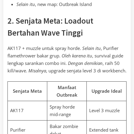
Selain itu
, new map: Outbreak Island
2. Senjata Meta: Loadout
Bertahan Wave Tinggi
AK117 + muzzle untuk spray horde.
Selain itu
, Purifier
flamethrower bakar grup.
Oleh karena itu
, survival guide
lengkap sarankan combo ini.
Dengan demikian
, raih 50
kill/wave.
Misalnya
, upgrade senjata level 3 di workbench.
Manfaat
Senjata Meta
Upgrade Ideal
Outbreak
Spray horde
AK117
Level 3 muzzle
mid-range
Bakar zombie
Purifier
Extended tank
dekat