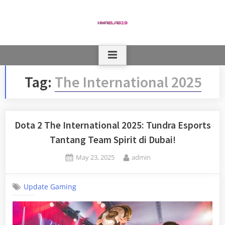
Skip
to
content
Tag:
The International 2025
Dota 2 The International 2025: Tundra Esports
Tantang Team Spirit di Dubai!
Posted
By
May 23, 2025
admin
on
Update Gaming