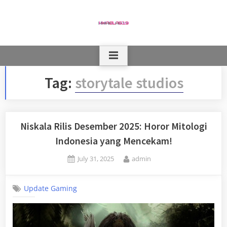
Skip
to
content
Tag:
storytale studios
Niskala Rilis Desember 2025: Horor Mitologi
Indonesia yang Mencekam!
Posted
By
July 31, 2025
admin
on
Update Gaming