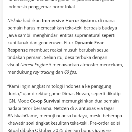
Indonesia penggemar horor lokal.
Niskala
hadirkan
Immersive Horror System
, di mana
pemain harus memecahkan teka-teki berbasis budaya
Jawa sambil menghindari entitas supranatural seperti
kuntilanak dan genderuwo. Fitur
Dynamic Fear
Response
membuat reaksi musuh berubah sesuai
tindakan pemain. Selain itu, desa terbuka dengan
visual
Unreal Engine 5
menawarkan atmosfer mencekam,
mendukung
ray tracing
dan
60 fps
.
“Kami ingin angkat mitologi Indonesia ke panggung
dunia,” ujar direktur game Dimas Novan, seperti dikutip
IGN. Mode
Co-op Survival
memungkinkan dua pemain
hadapi teror bersama. Netizen di X antusias via tagar
#NiskalaGame, memuji nuansa budaya, meski beberapa
khawatir soal tingkat kesulitan teka-teki. Pre-order edisi
Ritual dibuka Oktober 2025 dengan bonus
Javanese