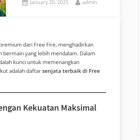
Posted
By
January 20, 2025
admin
on
 premium dari Free Fire, menghadirkan
an bermain yang lebih mendalam. Dalam
 adalah kunci untuk memenangkan
kut adalah daftar
senjata terbaik di Free
 dengan Kekuatan Maksimal