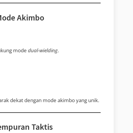
 Mode Akimbo
dukung mode
dual-wielding
.
jarak dekat dengan mode akimbo yang unik.
empuran Taktis