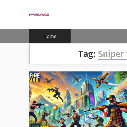
Skip
to
content
Home
Tag:
Sniper