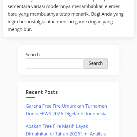
sementara variasi modernnya menambahkan elemen
baru yang membuatnya tetap menarik. Bagi Anda yang
ingin bernostalgia atau mencari game ringan yang
menghibur.
Search
Search
Recent Posts
Garena Free Fire Umumkan Turnamen
Dunia FFWS 2026 Digelar di Indonesia
Apakah Free Fire Masih Layak
Dimainkan di Tahun 2026? Ini Analisis