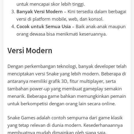
untuk mencapai skor lebih tinggi.
Banyak Versi Modern
– Kini tersedia dalam berbagai
versi di platform mobile, web, dan konsol.
Cocok untuk Semua Usia
– Baik anak-anak maupun
orang dewasa bisa menikmati keseruannya.
Versi Modern
Dengan perkembangan teknologi, banyak developer telah
menciptakan versi Snake yang lebih modern. Beberapa di
antaranya memiliki grafik 3D, fitur multiplayer, serta
tambahan power-up yang membuat gameplay semakin
menarik. Beberapa game bahkan memungkinkan pemain
untuk berkompetisi dengan orang lain secara online.
Snake Games adalah contoh sempurna dari game klasik
yang tetap relevan di dunia modern. Kesederhanaannya
membuatnya mudah dimainkan oleh siapa saja,