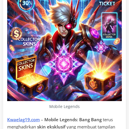
Mobile Legends
Kwaelag19.com
–
Mobile Legends: Bang Bang
terus
menghadirkan
skin eksklusif
yang membuat tampilan