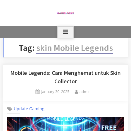
Skip
to
content
Tag:
skin Mobile Legends
Mobile Legends: Cara Menghemat untuk Skin
Collector
Posted
By
January 30, 2025
admin
on
Update Gaming