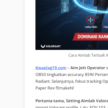
Cara Aimlab Terbaik V
Kwaelag19.com
–
Aim Jett Operator
s
OB50 tingkatkan accuracy 85%! Pertam
Radiant. Selanjutnya, fokus tracking Op 
Paper Rex f0rsakeN!
Pertama-tama, Setting Aimlab Valor
import Valorant profile. Lalu, FOV 103,