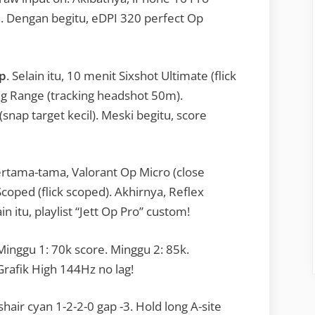
 Dengan begitu, eDPI 320 perfect Op
Op
. Selain itu, 10 menit Sixshot Ultimate (flick
g Range (tracking headshot 50m).
snap target kecil). Meski begitu, score
ertama-tama, Valorant Op Micro (close
Scoped (flick scoped). Akhirnya, Reflex
 itu, playlist “Jett Op Pro” custom!
 Minggu 1: 70k score. Minggu 2: 85k.
Grafik High 144Hz no lag!
shair cyan 1-2-2-0 gap -3. Hold long A-site