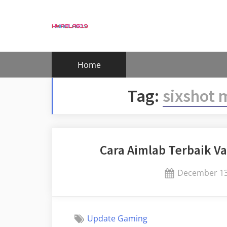
Skip
to
content
Home
Tag:
sixshot 
Cara Aimlab Terbaik Va
Posted
December 13
on
Update Gaming