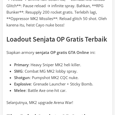
Glitch**: Pause reload → infinite spray. Bahkan, **RPG
Bunker**: Resupply 200 rocket gratis. Terlebih lagi,
**Oppressor MK2 Missiles**: Reload glitch 50 shot. Oleh
karena itu, heist Cayo nuke boss!
Loadout Senjata OP Gratis Terbaik
Siapkan armory
senjata OP gratis GTA Online
ini:
Primary
: Heavy Sniper MK2 heli killer.
SMG
: Combat MG MK2 lobby spray.
Shotgun
: Pumpshot MK2 CQC nuke.
Explosive
: Grenade Launcher + Sticky Bomb.
Melee
: Battle Axe one-hit car.
Selanjutnya, MK2 upgrade Arena War!