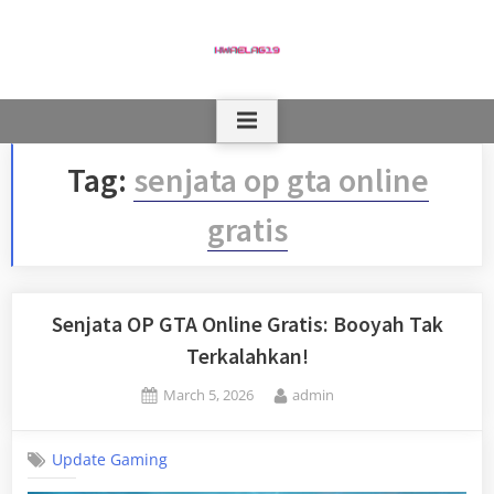
Skip
to
content
Tag:
senjata op gta online
gratis
Senjata OP GTA Online Gratis: Booyah Tak
Terkalahkan!
Posted
By
March 5, 2026
admin
on
Update Gaming