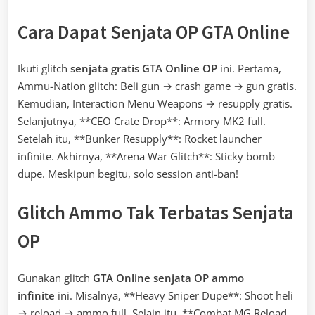
Cara Dapat Senjata OP GTA Online
Ikuti glitch
senjata gratis GTA Online OP
ini. Pertama,
Ammu-Nation glitch: Beli gun → crash game → gun gratis.
Kemudian, Interaction Menu Weapons → resupply gratis.
Selanjutnya, **CEO Crate Drop**: Armory MK2 full.
Setelah itu, **Bunker Resupply**: Rocket launcher
infinite. Akhirnya, **Arena War Glitch**: Sticky bomb
dupe. Meskipun begitu, solo session anti-ban!
Glitch Ammo Tak Terbatas Senjata
OP
Gunakan glitch
GTA Online senjata OP ammo
infinite
ini. Misalnya, **Heavy Sniper Dupe**: Shoot heli
→ reload → ammo full. Selain itu, **Combat MG Reload