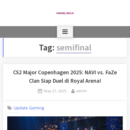
Skip
to
content
Tag:
semifinal
CS2 Major Copenhagen 2025: NAVI vs. FaZe
Clan Siap Duel di Royal Arena!
Posted
By
May 21, 2025
admin
on
Update Gaming