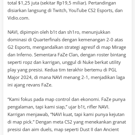
total $1,25 juta (sekitar Rp19,5 miliar). Pertandingan
disiarkan langsung di Twitch, YouTube CS2 Esports, dan
Vidio.com.
NAVI, dipimpin oleh b1t dan sh1ro, menunjukkan
dominasi di Quarterfinals dengan kemenangan 2-0 atas
G2 Esports, mengandalkan strategi agresif di map Mirage
dan Inferno. Sementara FaZe Clan, dengan roster bintang
seperti ropz dan karrigan, unggul di Nuke berkat utility
play yang presisi. Kedua tim terakhir bertemu di PGL
Major 2024, di mana NAVI menang 2-1, menjadikan laga
ini ajang revans FaZe.
“Kami fokus pada map control dan ekonomi. FaZe punya
pengalaman, tapi kami siap,” ujar b1t, rifler NAVI.
Karrigan menjawab, “NAVI kuat, tapi kami punya kejutan
di map pick.” Dengan meta CS2 yang menekankan granat
presisi dan aim duels, map seperti Dust II dan Ancient