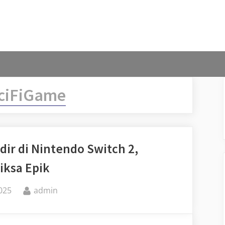
ciFiGame
ir di Nintendo Switch 2,
iksa Epik
By
025
admin