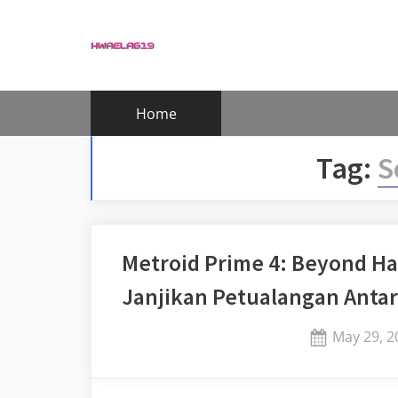
Skip
to
content
Home
Tag:
S
Metroid Prime 4: Beyond Had
Janjikan Petualangan Antar
Posted
May 29, 2
on