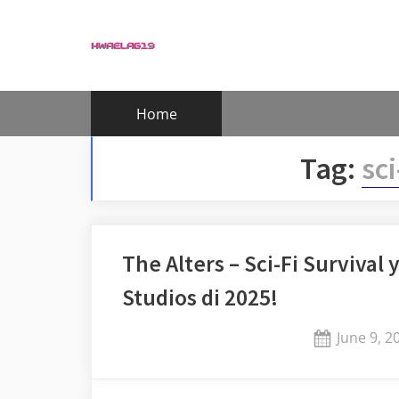
Skip
to
content
Home
Tag:
sci
The Alters – Sci-Fi Survival
Studios di 2025!
Posted
June 9, 2
on