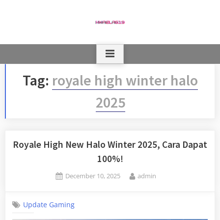
Skip
to
content
Tag:
royale high winter halo
2025
Royale High New Halo Winter 2025, Cara Dapat
100%!
Posted
By
December 10, 2025
admin
on
Update Gaming