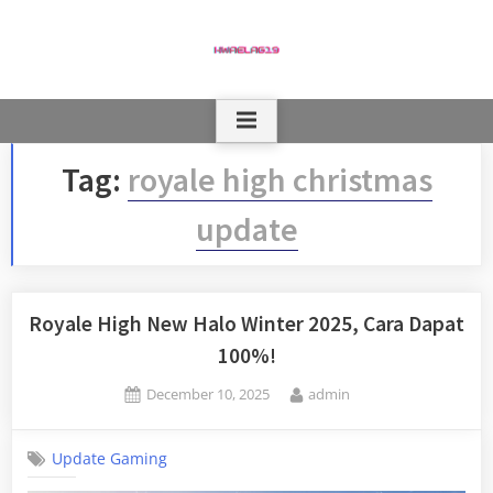
Skip
to
content
Tag:
royale high christmas
update
Royale High New Halo Winter 2025, Cara Dapat
100%!
Posted
By
December 10, 2025
admin
on
Update Gaming