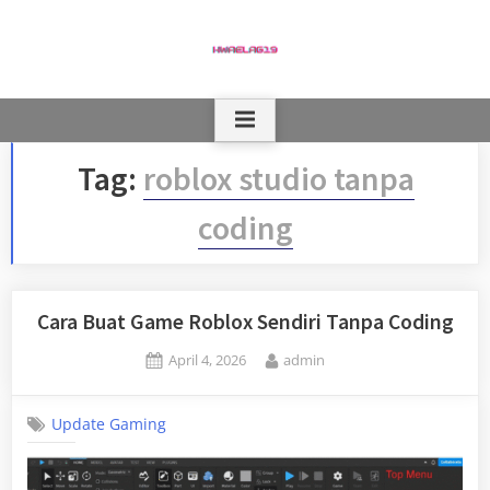
Skip
to
content
Tag:
roblox studio tanpa
coding
Cara Buat Game Roblox Sendiri Tanpa Coding
Posted
By
April 4, 2026
admin
on
Update Gaming