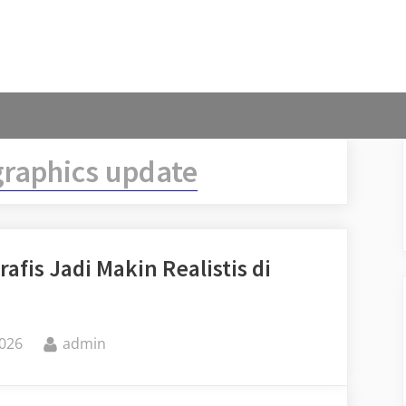
graphics update
afis Jadi Makin Realistis di
By
2026
admin