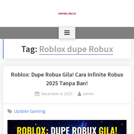
Skip
to
content
Tag:
Roblox dupe Robux
Roblox: Dupe Robux Gila! Cara Infinite Robux
2025 Tanpa Ban!
Posted
By
December 4, 2025
admin
on
Update Gaming