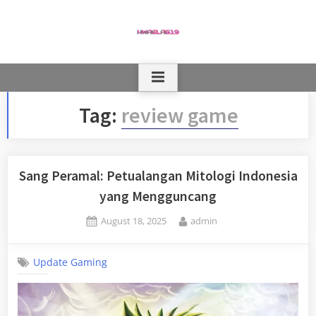
Skip
to
content
Tag:
review game
Sang Peramal: Petualangan Mitologi Indonesia
yang Mengguncang
Posted
By
August 18, 2025
admin
on
Update Gaming