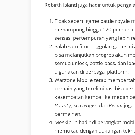
Rebirth Island juga hadir untuk pengal
Tidak seperti game battle royale m
menampung hingga 120 pemain da
sensasi pertempuran yang lebih re
Salah satu fitur unggulan game ini
bisa melanjutkan progres akun mere
semua unlock, battle pass, dan l
digunakan di berbagai platform.
Warzone Mobile tetap mempertaha
pemain yang tereliminasi bisa be
kesempatan kembali ke medan pera
Bounty
,
Scavenger
, dan
Recon
juga
permainan.
Meskipun hadir di perangkat mobil
memukau dengan dukungan teknolo