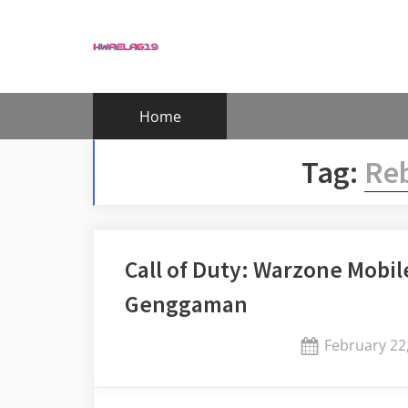
Skip
to
content
Home
Tag:
Reb
Call of Duty: Warzone Mobile
Genggaman
Posted
February 22
on