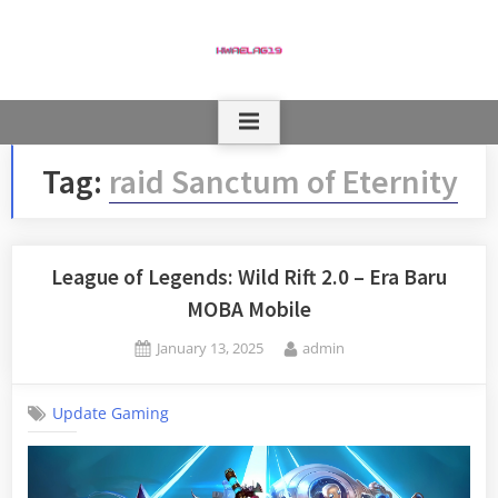
Skip
to
content
Tag:
raid Sanctum of Eternity
League of Legends: Wild Rift 2.0 – Era Baru
MOBA Mobile
Posted
By
January 13, 2025
admin
on
Update Gaming