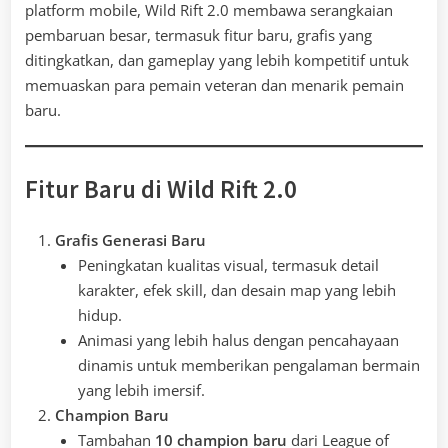
platform mobile, Wild Rift 2.0 membawa serangkaian
pembaruan besar, termasuk fitur baru, grafis yang
ditingkatkan, dan gameplay yang lebih kompetitif untuk
memuaskan para pemain veteran dan menarik pemain
baru.
Fitur Baru di Wild Rift 2.0
Grafis Generasi Baru
Peningkatan kualitas visual, termasuk detail
karakter, efek skill, dan desain map yang lebih
hidup.
Animasi yang lebih halus dengan pencahayaan
dinamis untuk memberikan pengalaman bermain
yang lebih imersif.
Champion Baru
Tambahan
10 champion baru
dari League of