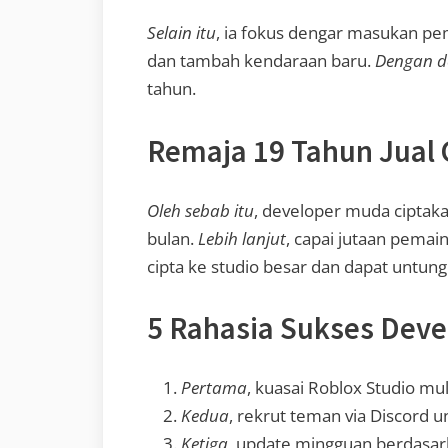
Selain itu
, ia fokus dengar masukan pe
dan tambah kendaraan baru.
Dengan d
tahun.
Remaja 19 Tahun Jual 
Oleh sebab itu
, developer muda ciptak
bulan.
Lebih lanjut
, capai jutaan pema
cipta ke studio besar dan dapat untung
5 Rahasia Sukses Deve
Pertama
, kuasai Roblox Studio mu
Kedua
, rekrut teman via Discord u
Ketiga
, update mingguan berdasar