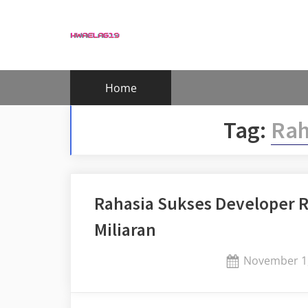
Skip
to
content
Home
Tag:
Rah
Rahasia Sukses Developer 
Miliaran
Posted
November 1
on