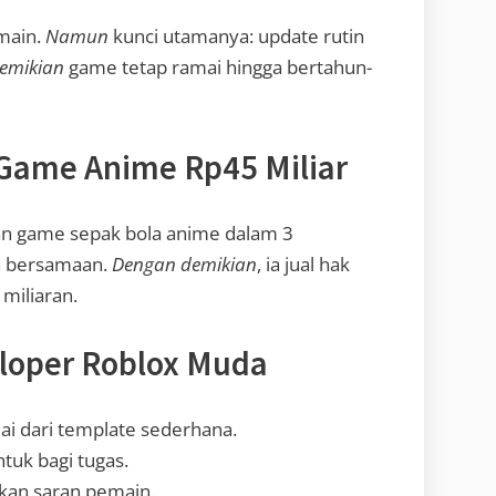
main.
Namun
kunci utamanya: update rutin
emikian
game tetap ramai hingga bertahun-
Game Anime Rp45 Miliar
an game sepak bola anime dalam 3
in bersamaan.
Dengan demikian
, ia jual hak
 miliaran.
loper Roblox Muda
lai dari template sederhana.
ntuk bagi tugas.
kan saran pemain.