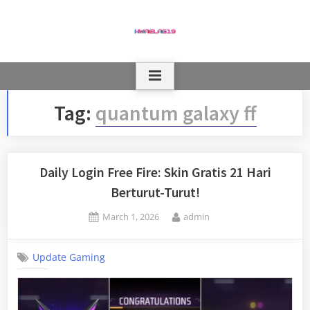
Skip
to
content
Tag:
quantum galaxy ff
Daily Login Free Fire: Skin Gratis 21 Hari
Berturut-Turut!
Posted
By
March 1, 2026
admin
on
Update Gaming