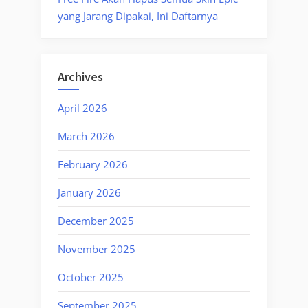
yang Jarang Dipakai, Ini Daftarnya
Archives
April 2026
March 2026
February 2026
January 2026
December 2025
November 2025
October 2025
September 2025