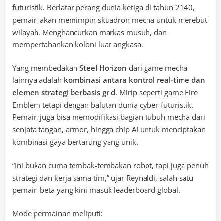
futuristik. Berlatar perang dunia ketiga di tahun 2140,
pemain akan memimpin skuadron mecha untuk merebut
wilayah. Menghancurkan markas musuh, dan
mempertahankan koloni luar angkasa.
Yang membedakan
Steel Horizon
dari game mecha
lainnya adalah
kombinasi antara kontrol real-time dan
elemen strategi berbasis grid
. Mirip seperti game Fire
Emblem tetapi dengan balutan dunia cyber-futuristik.
Pemain juga bisa memodifikasi bagian tubuh mecha dari
senjata tangan, armor, hingga chip AI untuk menciptakan
kombinasi gaya bertarung yang unik.
“Ini bukan cuma tembak-tembakan robot, tapi juga penuh
strategi dan kerja sama tim,” ujar Reynaldi, salah satu
pemain beta yang kini masuk leaderboard global.
Mode permainan meliputi: