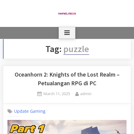
Skip
to
content
Tag:
puzzle
Oceanhorn 2: Knights of the Lost Realm –
Petualangan RPG di PC
Posted
By
March 11, 2025
admin
on
Update Gaming