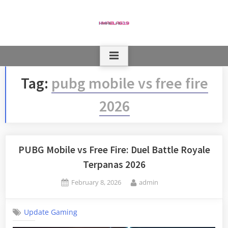
Skip
to
content
Tag:
pubg mobile vs free fire
2026
PUBG Mobile vs Free Fire: Duel Battle Royale
Terpanas 2026
Posted
By
February 8, 2026
admin
on
Update Gaming