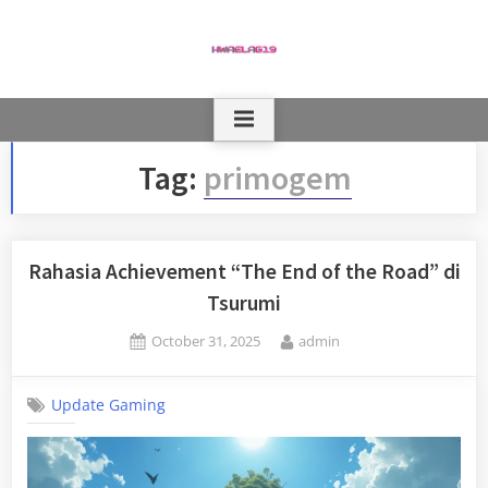
Skip
to
content
Tag:
primogem
Rahasia Achievement “The End of the Road” di
Tsurumi
Posted
By
October 31, 2025
admin
on
Update Gaming