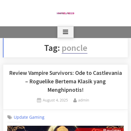
Skip
to
content
Tag:
poncle
Review Vampire Survivors: Ode to Castlevania
– Roguelike Bertema Klasik yang
Menghipnotis!
Posted
By
August 4, 2025
admin
on
Update Gaming