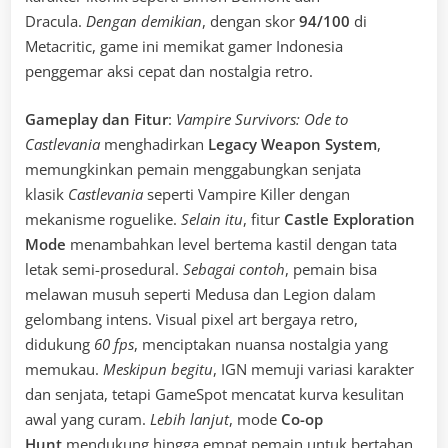
Dracula.
Dengan demikian
, dengan skor
94/100
di
Metacritic, game ini memikat gamer Indonesia
penggemar aksi cepat dan nostalgia retro.
Gameplay dan Fitur
:
Vampire Survivors: Ode to
Castlevania
menghadirkan
Legacy Weapon System
,
memungkinkan pemain menggabungkan senjata
klasik
Castlevania
seperti Vampire Killer dengan
mekanisme roguelike.
Selain itu
, fitur
Castle Exploration
Mode
menambahkan level bertema kastil dengan tata
letak semi-prosedural.
Sebagai contoh
, pemain bisa
melawan musuh seperti Medusa dan Legion dalam
gelombang intens. Visual pixel art bergaya retro,
didukung
60 fps
, menciptakan nuansa nostalgia yang
memukau.
Meskipun begitu
, IGN memuji variasi karakter
dan senjata, tetapi GameSpot mencatat kurva kesulitan
awal yang curam.
Lebih lanjut
, mode
Co-op
Hunt
mendukung hingga empat pemain untuk bertahan