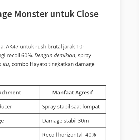
age Monster untuk Close
: AK47 untuk rush brutal jarak 10-
ngi recoil 60%.
Dengan demikian
, spray
n itu
, combo Hayato tingkatkan damage
achment
Manfaat Agresif
ducer
Spray stabil saat lompat
ge
Damage stabil 30m
Recoil horizontal -40%