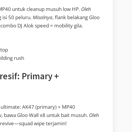
 MP40 untuk cleanup musuh low HP.
Oleh
 isi 50 peluru.
Misalnya
, flank belakang Gloo
, combo DJ Alok speed = mobility gila.
stop
ilding rush
esif: Primary +
ultimate: AK47 (primary) + MP40
u
, bawa Gloo Wall x8 untuk bait musuh.
Oleh
 revive—squad wipe terjamin!