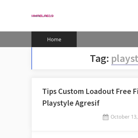
Skip
to
content
Home
Tag:
playst
Tips Custom Loadout Free Fi
Playstyle Agresif
Posted
October 13,
on