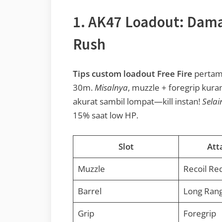
1. AK47 Loadout: Dam
Rush
Tips custom loadout Free Fire
pertama
30m.
Misalnya
, muzzle + foregrip kura
akurat sambil lompat—kill instan!
Selai
15% saat low HP.
Slot
Att
Muzzle
Recoil Re
Barrel
Long Ran
Grip
Foregrip