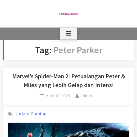
Skip
to
content
Tag:
Peter Parker
Marvel’s Spider-Man 2: Petualangan Peter &
Miles yang Lebih Gelap dan Intens!
Posted
By
April 18, 2025
admin
on
Update Gaming